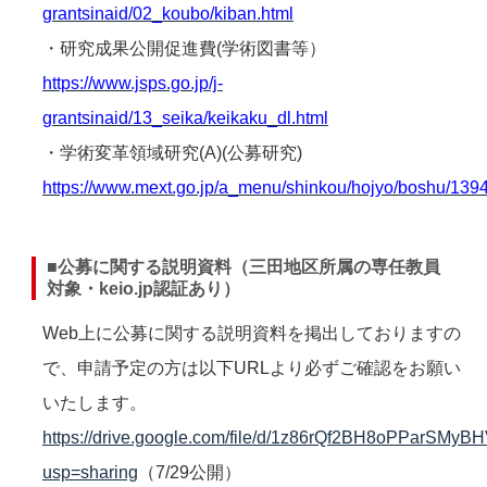
grantsinaid/02_koubo/kiban.html
・研究成果公開促進費(学術図書等）
https://www.jsps.go.jp/j-
grantsinaid/13_seika/keikaku_dl.html
・学術変革領域研究(A)(公募研究)
https://www.mext.go.jp/a_menu/shinkou/hojyo/boshu/13
■公募に関する説明資料（三田地区所属の専任教員
対象・keio.jp認証あり）
Web上に公募に関する説明資料を掲出しておりますの
で、申請予定の方は以下URLより必ずご確認をお願い
いたします。
https://drive.google.com/file/d/1z86rQf2BH8oPParSM
usp=sharing
（7/29公開）